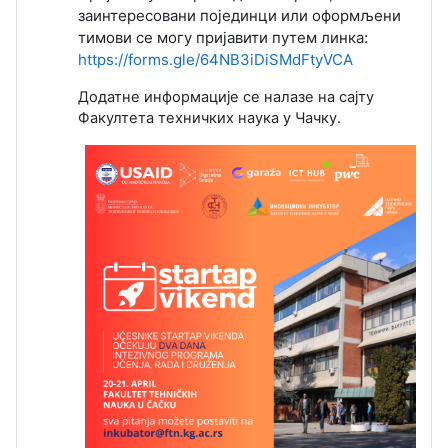
заинтересовани појединци или
оформљени
тимови се могу пријавити путем линка:
https://forms.gle/64NB3iDiSMdFtyVCA
Додатне информације се налазе на сајту
Факултета техничких наука у Чачку.