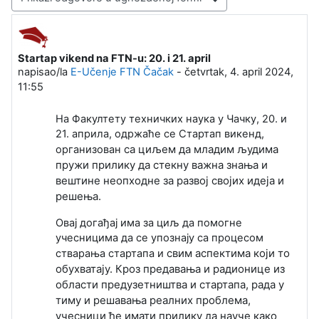
Način prikazivanja
Startap vikend na FTN-u: 20. i 21. april
Broj odgovora: 0
napisao/la
E-Učenje FTN Čačak
-
četvrtak, 4. april 2024,
11:55
На Факултету техничких наука у Чачку, 20. и
21. априла, одржаће се Стартап викенд,
са циљем да младим људима
организован
пружи прилику да стекну важна знања и
вештине неопходне за
развој својих идеја и
решења.
Овај догађај има за циљ да помогне
учесницима да се упознају са процесом
свим аспектима који то
стварања стартапа и
обухватају. Кроз предавања и радионице из
области предузетништва и
стартапа, рада у
тиму и решавања реалних проблема,
учесници ће имати прилику да науче како