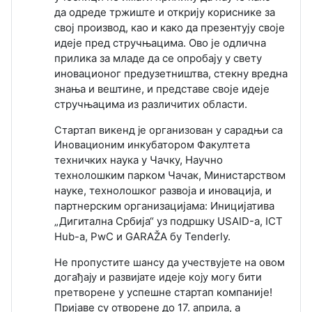
да
одреде тржиште и открију кориснике за
свој производ, као и како да презентују своје
идеје пред
стручњацима. Ово је одлична
прилика за младе да се опробају у свету
иновационог
предузетништва, стекну вредна
знања и вештине, и представе своје идеје
стручњацима из
различитих области.
Стартап викенд је организован у сарадњи са
Иновационим инкубатором Факултета
наука у Чачку, Научно
техничких
технолошким парком Чачак, Министарством
науке, технолошког развоја и
иновација, и
партнерским организацијама: Иницијатива
„Дигитална Србија“ уз подршку USAID-а,
ICT
Hub-a, PwC и GARAŽA бy Tenderly.
Не пропустите шансу да учествујете на овом
догађају и развијате идеје коју могу бити
у успешне стартап компаније!
претворене
Пријаве су отворене до 17. априла, а