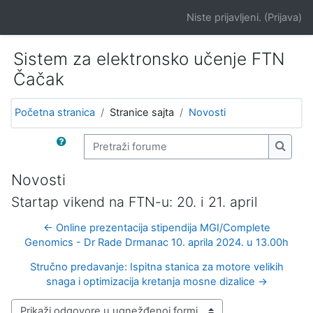
Idi na glavni sadržaj
Niste prijavljeni. (
Prijava
)
Sistem za elektronsko učenje FTN
Čačak
Početna stranica
Stranice sajta
Novosti
Pretraži forume
Pretra
Novosti
Startap vikend na FTN-u: 20. i 21. april
← Online prezentacija stipendija MGI/Complete
Genomics - Dr Rade Drmanac 10. aprila 2024. u 13.00h
Stručno predavanje: Ispitna stanica za motore velikih
snaga i optimizacija kretanja mosne dizalice →