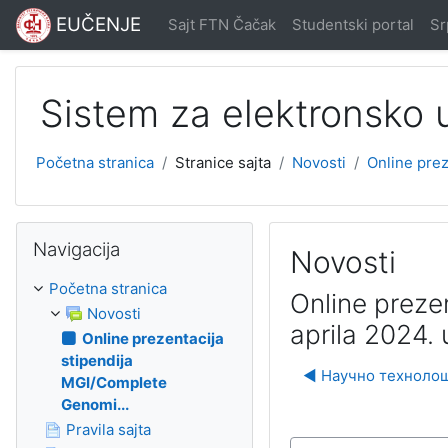
Idi na glavni sadržaj
EUČENJE
Sajt FTN Čačak
Studentski portal
Srp
Sistem za elektronsko
Početna stranica
Stranice sajta
Novosti
Online prez
Preskoči Navigacija
Navigacija
Novosti
Početna stranica
Online preze
Novosti
aprila 2024. 
Online prezentacija
stipendija
◀︎ Научно технолош
MGI/Complete
Genomi...
Pravila sajta