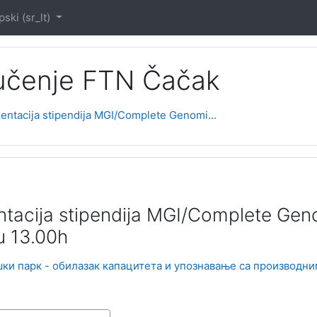
ski ‎(sr_lt)‎
 učenje FTN Čačak
entacija stipendija MGI/Complete Genomi...
ntacija stipendija MGI/Complete Gen
u 13.00h
ки парк - обилазак капацитета и упознавање са производн