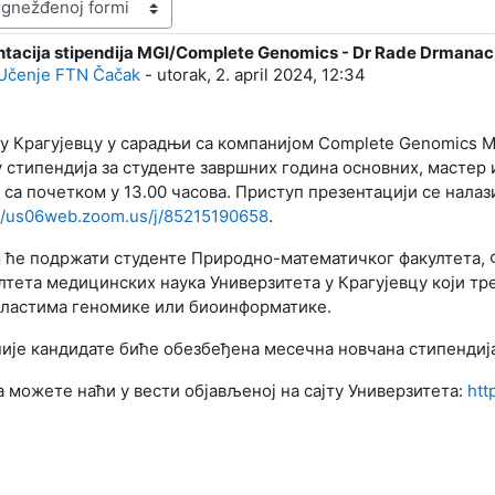
ntacija stipendija MGI/Complete Genomics - Dr Rade Drmanac 1
: 0
Učenje FTN Čačak
-
utorak, 2. april 2024, 12:34
у Крагујевцу у сарадњи са компанијом Complete Genomics M
 стипендија за студенте завршних година основних, мастер и
 са почетком у 13.00 часова. Приступ презентацији се нала
://us06web.zoom.us/j/85215190658
.
м ће подржати студенте Природно-математичког факултета, 
ултета медицинских наука
Универзитета у Крагујевцу који тр
бластима геномике или биоинформатике.
ије кандидате биће обезбеђена месечна новчана стипендија
можете наћи у вести објављеној на сајту Универзитета:
htt