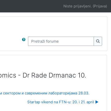
Niste prijavljeni. (
Prijava
)
Pretraži forume
Pretraž
omics - Dr Rade Drmanac 10.
им сектором и савременим лабораторијама 28.03.
Startap vikend na FTN-u: 20. i 21. april ▶︎