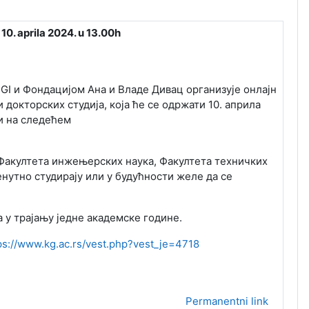
0. aprila 2024. u 13.00h
GI и Фондацијом Ана и Владе Дивац организује онлајн
 докторских студија, која ће се одржати 10. априла
зи на следећем
Факултета инжењерских наука, Факултета техничких
енутно студирају или у будућности желе да се
 у трајању једне академске године.
ps://www.kg.ac.rs/vest.php?vest_je=4718
Permanentni link