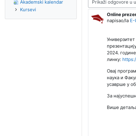
Način prikazivanja
Akademski kalendar
Kursevi
Online preze
Broj odgovora
napisao/la
E-
Универзитет 
презентацију
2024. године
линку:
https
Овај програ
наука и Фак
усаврше у о
За најуспешн
Више детаља 