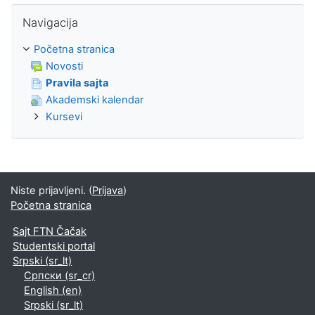
Preskoči Navigacija
Navigacija
Početna stranica
Novosti
Pravila sajta
Akademski kalendar
Kursevi
Niste prijavljeni. (
Prijava
)
Početna stranica
Sajt FTN Čačak
Studentski portal
Srpski ‎(sr_lt)‎
Српски ‎(sr_cr)‎
English ‎(en)‎
Srpski ‎(sr_lt)‎