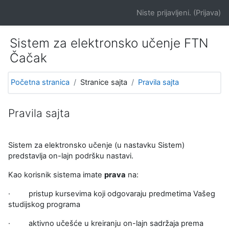
Idi na glavni sadržaj
Niste prijavljeni. (
Prijava
)
Sistem za elektronsko učenje FTN
Čačak
Početna stranica
Stranice sajta
Pravila sajta
Pravila sajta
Sistem za elektronsko učenje (u nastavku Sistem)
predstavlja on-lajn podršku nastavi.
Kao korisnik sistema imate
prava
na:
·
pristup kursevima koji odgovaraju predmetima Vašeg
studijskog programa
·
aktivno učešće u kreiranju on-lajn sadržaja prema