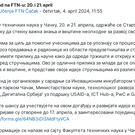
 na FTN-u: 20. i 21. april
: 0
Učenje FTN Čačak
-
četvrtak, 4. april 2024, 11:55
 техничких наука у Чачку, 20. и 21. априла, одржаће се Ста
ку да стекну важна знања и вештине неопходне за
развој св
 има за циљ да помогне учесницима да се упознају са проце
Кроз предавања и радионице из области предузетништва и
ст
имати прилику да науче како да
одреде тржиште и открију ко
пред
стручњацима. Ово је одлична прилика за младе да се о
 и вештине, и представе своје идеје стручњацима из
различ
енд је организован у сарадњи са Иновационим инкубатором
 парком Чачак, Министарством науке, технолошког развоја
„Дигитална Србија“ уз подршку USAID-а,
ICT Hub-a, PwC и G
е шансу да учествујете на овом догађају и развијате идеје 
ријаве су отворене до 17. априла, а заинтересовани поједин
://forms.gle/64NB3iDiSMdFtyVCA
рмације се налазе на сајту Факултета техничких наука у Ча