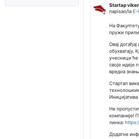
Startap vikend
Broj odgovora
napisao/la
E-
На Факултету
пружи прили
Овај догађај
обухватају. 
учесници ће 
своје идеје 
вредна знања
Стартап вик
технолошким
Иницијатива 
Не пропустит
компаније! П
линка:
https
Додатне инфо