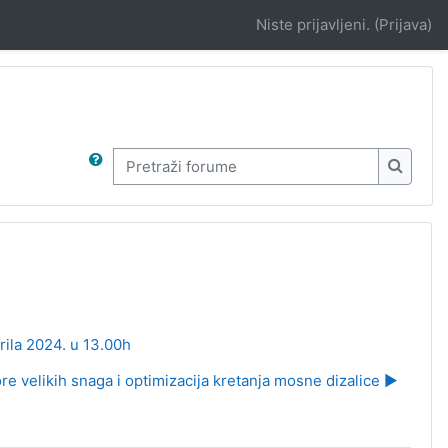
Niste prijavljeni. (
Prijava
)
Pretraži forume
Pretraž
ila 2024. u 13.00h
re velikih snaga i optimizacija kretanja mosne dizalice ▶︎