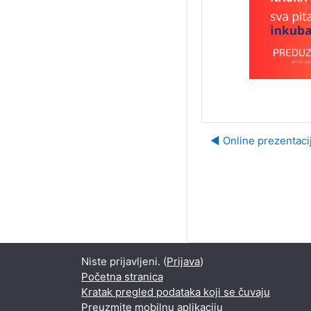
◀︎ Online prezentac
Niste prijavljeni. (
Prijava
)
Početna stranica
Kratak pregled podataka koji se čuvaju
Preuzmite mobilnu aplikaciju