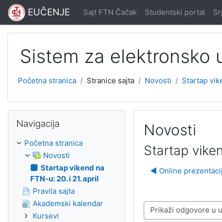
Idi na glavni sadržaj
EUČENJE
Sajt FTN Čačak
Studentski portal
Srp
Sistem za elektronsko
Početna stranica
Stranice sajta
Novosti
Startap vike
Preskoči Navigacija
Navigacija
Novosti
Početna stranica
Startap viken
Novosti
Startap vikend na
◀︎ Online prezentac
FTN-u: 20. i 21. april
Pravila sajta
Akademski kalendar
Način prikazivanja
Kursevi