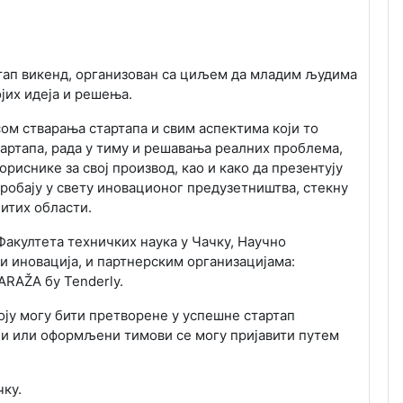
ртап викенд, организован
са циљем да младим људима
ојих идеја и решења.
сом стварања стартапа и
свим аспектима који то
артапа, рада у тиму и решавања реалних проблема,
риснике за свој производ, као и како да презентују
пробају у свету иновационог
предузетништва, стекну
итих области.
 Факултета техничких
наука у Чачку, Научно
 и
иновација, и партнерским организацијама:
ARAŽA бy Tenderly.
коју могу бити претворене
у успешне стартап
ци или
оформљени тимови се могу пријавити путем
чку.