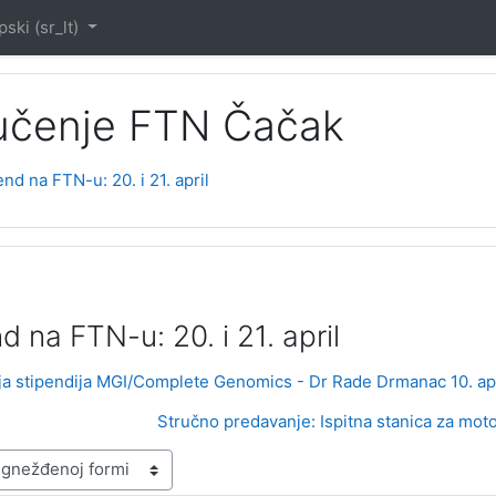
ski ‎(sr_lt)‎
 učenje FTN Čačak
nd na FTN-u: 20. i 21. april
d na FTN-u: 20. i 21. april
ija stipendija MGI/Complete Genomics - Dr Rade Drmanac 10. apr
Stručno predavanje: Ispitna stanica za moto