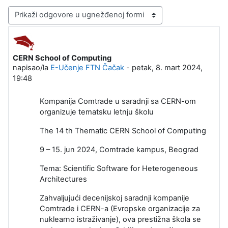
Način prikazivanja
CERN School of Computing
Broj odgovora: 0
napisao/la
E-Učenje FTN Čačak
-
petak, 8. mart 2024,
19:48
Kompanija Comtrade u saradnji sa CERN-om
organizuje tematsku letnju školu
The 14 th Thematic CERN School of Computing
9 – 15. jun 2024, Comtrade kampus, Beograd
Tema: Scientific Software for Heterogeneous
Architectures
Zahvaljujući decenijskoj saradnji kompanije
Comtrade i CERN-a (Evropske organizacije za
nuklearno istraživanje), ova prestižna škola se