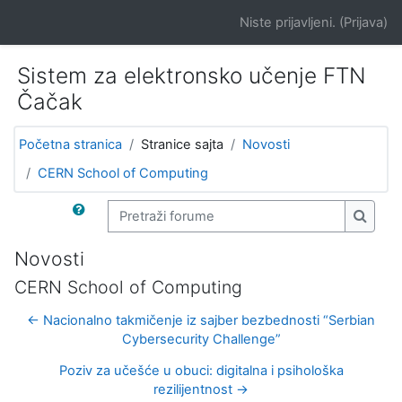
Idi na glavni sadržaj
Niste prijavljeni. (
Prijava
)
Sistem za elektronsko učenje FTN
Čačak
Početna stranica
Stranice sajta
Novosti
CERN School of Computing
Pretraži forume
Pretra
Novosti
CERN School of Computing
← Nacionalno takmičenje iz sajber bezbednosti “Serbian
Cybersecurity Challenge”
Poziv za učešće u obuci: digitalna i psihološka
rezilijentnost →