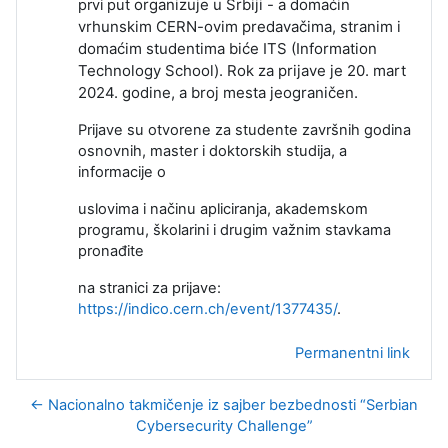
organizuje u Srbiji - a domaćin
prvi put
vrhunskim CERN-ovim predavačima, stranim i
domaćim studentima
biće ITS (Information
Technology School). Rok za prijave je 20. mart
2024. godine, a broj mesta je
ograničen.
Prijave su otvorene za studente završnih godina
osnovnih, master i doktorskih studija, a
informacije o
uslovima i načinu apliciranja, akademskom
programu, školarini i drugim važnim stavkama
pronađite
na stranici za prijave:
https://indico.cern.ch/event/1377435/
.
Permanentni link
← Nacionalno takmičenje iz sajber bezbednosti “Serbian
Cybersecurity Challenge”