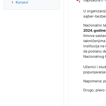
napisao/la
E-
Kursevi
U organizacij
sajber-bezbed
Nacionalno ta
2024. godine
timova sastav
takmičenjima 
institucija na
da postanu d
Nacionalnog t
Učenici i stu
popunjavanje
Napomena: prv
Drugo, plavo 