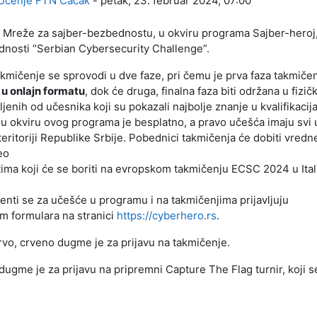
Učenje FTN Čačak
-
petak, 23. februar 2024, 07:00
i Mreže za sajber-bezbednostu, u okviru programa Sajber-heroj,
nosti “Serbian Cybersecurity Challenge”.
kmičenje se sprovodi u dve faze, pri čemu je prva faza takmiče
 u onlajn formatu
, dok će druga, finalna faza biti održana u fi
ljenih od učesnika koji su pokazali najbolje znanje u kvalifikac
u okviru ovog programa je besplatno, a pravo učešća imaju svi u
 teritoriji Republike Srbije. Pobednici takmičenja će dobiti vredne
eo
ima koji će se boriti na evropskom takmičenju ECSC 2024 u Itali
denti se za učešće u programu i na takmičenjima prijavljuju
m formulara na stranici
https://cyberhero.rs
.
o, crveno dugme je za prijavu na takmičenje.
dugme je za prijavu na pripremni Capture The Flag turnir, koji 