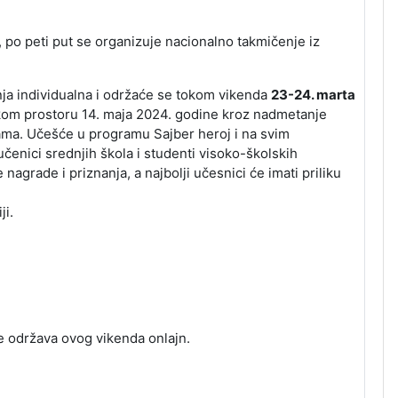
 po peti put se organizuje nacionalno takmičenje iz
nja individualna i održaće se tokom vikenda
23-24. marta
zičkom prostoru 14. maja 2024. godine kroz nadmetanje
ijama. Učešće u programu Sajber heroj i na svim
čenici srednjih škola i studenti visoko-školskih
 nagrade i priznanja, a najbolji učesnici će imati priliku
ji.
se održava ovog vikenda onlajn.