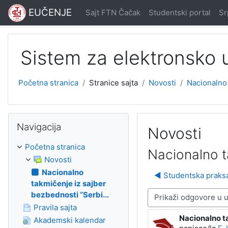
Idi na glavni sadržaj
EUČENJE
Sajt FTN Čačak
Studentski portal
Srp
Sistem za elektronsko
Početna stranica
Stranice sajta
Novosti
Nacionalno 
Preskoči Navigacija
Navigacija
Novosti
Početna stranica
Nacionalno t
Novosti
Nacionalno
◀︎ Studentska praks
takmičenje iz sajber
bezbednosti “Serbi...
Način prikazivanja
Pravila sajta
Nacionalno t
Broj odgovora
Akademski kalendar