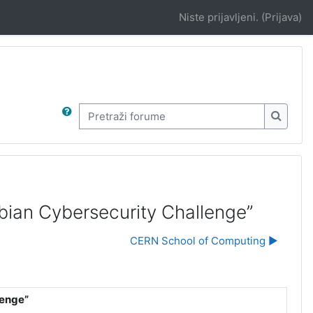
Niste prijavljeni. (
Prijava
)
Pretraži forume
Pretraž
bian Cybersecurity Challenge”
CERN School of Computing ▶︎
lenge”