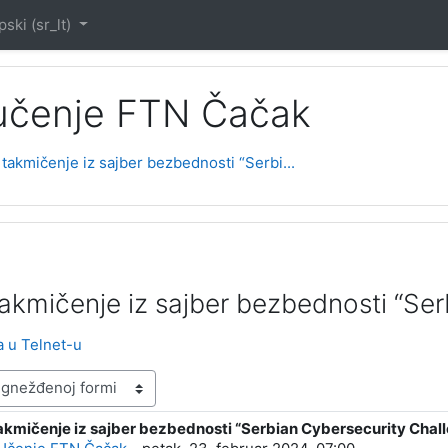
ski ‎(sr_lt)‎
 učenje FTN Čačak
takmičenje iz sajber bezbednosti “Serbi...
akmičenje iz sajber bezbednosti “Ser
a u Telnet-u
akmičenje iz sajber bezbednosti “Serbian Cybersecurity Chal
: 0