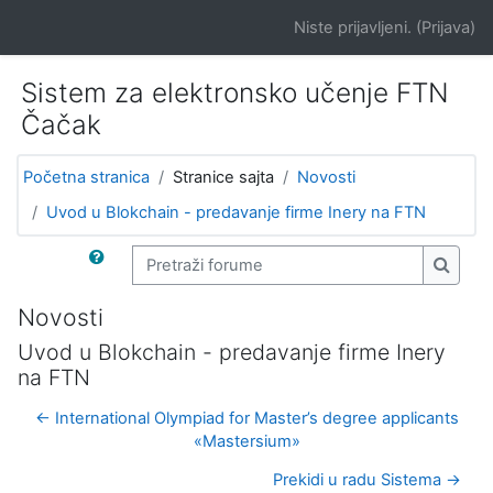
Idi na glavni sadržaj
Niste prijavljeni. (
Prijava
)
Sistem za elektronsko učenje FTN
Čačak
Početna stranica
Stranice sajta
Novosti
Uvod u Blokchain - predavanje firme Inery na FTN
Pretraži forume
Pretra
Novosti
Uvod u Blokchain - predavanje firme Inery
na FTN
← International Olympiad for Master’s degree applicants
«Mastersium»
Prekidi u radu Sistema →