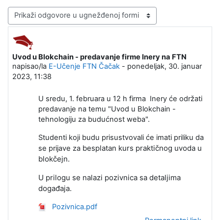
Način prikazivanja
Uvod u Blokchain - predavanje firme Inery na FTN
Broj odgovora: 0
napisao/la
E-Učenje FTN Čačak
-
ponedeljak, 30. januar
2023, 11:38
U sredu, 1. februara u 12 h firma Inery će održati
predavanje na temu "Uvod u Blokchain -
tehnologiju za budućnost weba".
Studenti koji budu prisustvovali će imati priliku da
besplatan kurs praktičnog uvoda u
se prijave za
blokčejn.
U prilogu se nalazi pozivnica sa detaljima
događaja.
Pozivnica.pdf