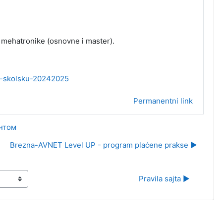
mehatronike (osnovne i master).
za-skolsku-20242025
Permanentni link
ентом
Brezna-AVNET Level UP - program plaćene prakse ▶︎
Pravila sajta ▶︎