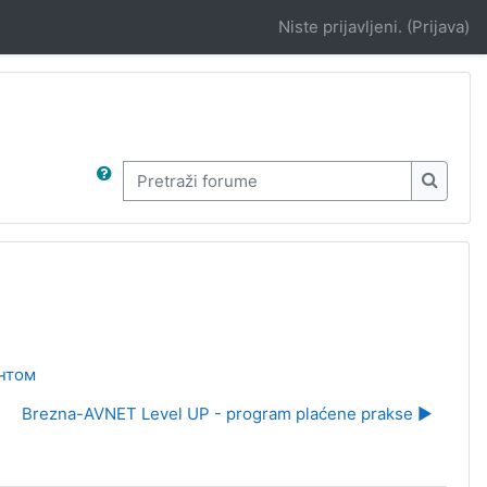
Niste prijavljeni. (
Prijava
)
Pretraži forume
Pretraž
ентом
Brezna-AVNET Level UP - program plaćene prakse ▶︎