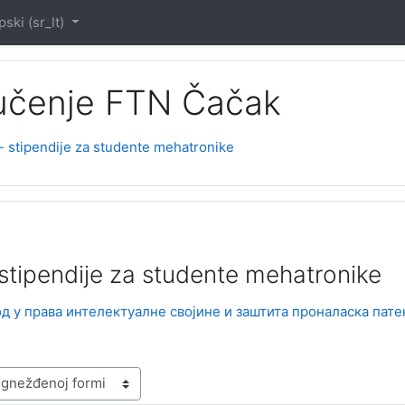
ski ‎(sr_lt)‎
 učenje FTN Čačak
- stipendije za studente mehatronike
stipendije za studente mehatronike
вод у права интелектуалне својине и заштита проналаска пат