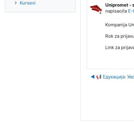
Kursevi
Unipromet - 
Broj odgovora
napisao/la
E-
Kompanija Un
Rok za prijavu
Link za prijav
◀︎ 📢 Едукација: У