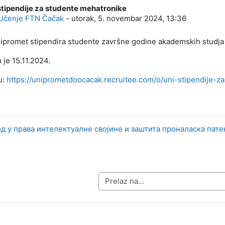
stipendije za studente mehatronike
: 0
Učenje FTN Čačak
-
utorak, 5. novembar 2024, 13:36
ipromet stipendira studente završne godine akademskih studja 
 je 15.11.2024.
u:
https://uniprometdoocacak.recruitee.com/o/uni-stipendije-
вод у права интелектуалне својине и заштита проналаска пат
Prelaz na...