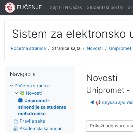
Idi na glavni sadržaj
EUČENJE
Sajt FTN Čačak
Studentski portal
Srp
Sistem za elektronsko
Početna stranica
Stranice sajta
Novosti
Unipromet 
Preskoči Navigacija
Navigacija
Novosti
Početna stranica
Unipromet - 
Novosti
Unipromet -
◀︎ 📢 Едукација: У
stipendije za studente
mehatronike
Pravila sajta
Način prikazivanja
Akademski kalendar