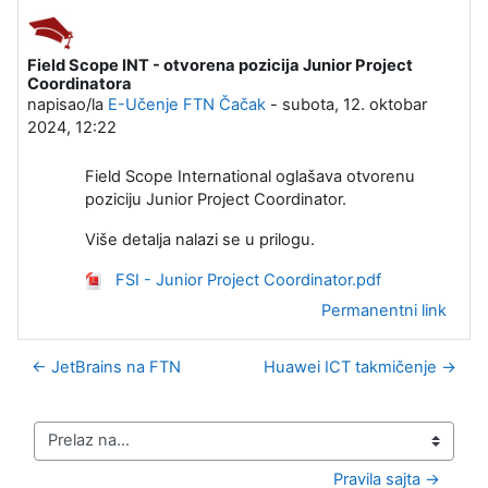
Field Scope INT - otvorena pozicija Junior Project
Broj odgovora: 0
Coordinatora
napisao/la
E-Učenje FTN Čačak
-
subota, 12. oktobar
2024, 12:22
Field Scope International oglašava otvorenu
poziciju Junior Project Coordinator.
Više detalja nalazi se u prilogu.
FSI - Junior Project Coordinator.pdf
Permanentni link
← JetBrains na FTN
Huawei ICT takmičenje →
Prelaz na...
Pravila sajta →