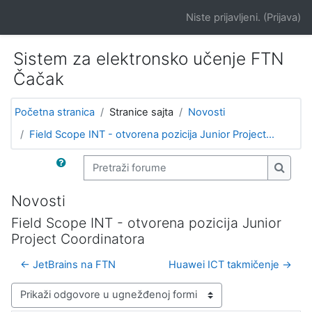
Idi na glavni sadržaj
Niste prijavljeni. (
Prijava
)
Sistem za elektronsko učenje FTN
Čačak
Početna stranica
Stranice sajta
Novosti
Field Scope INT - otvorena pozicija Junior Project...
Pretraži forume
Pretra
Novosti
Field Scope INT - otvorena pozicija Junior
Project Coordinatora
← JetBrains na FTN
Huawei ICT takmičenje →
Način prikazivanja