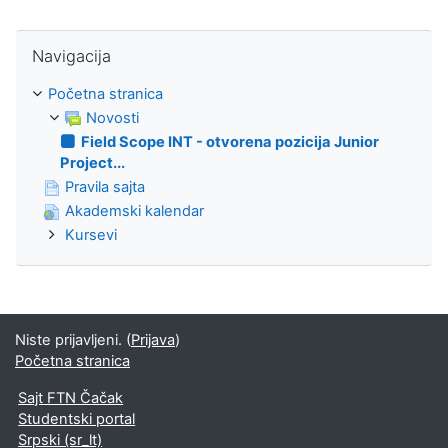
Preskoči Navigacija
Navigacija
Početna stranica
Novosti
Field Scope INT - otvorena pozicija Junior
Project...
Pravila sajta
Akademski kalendar
Kursevi
Niste prijavljeni. (
Prijava
)
Početna stranica
Sajt FTN Čačak
Studentski portal
Srpski ‎(sr_lt)‎