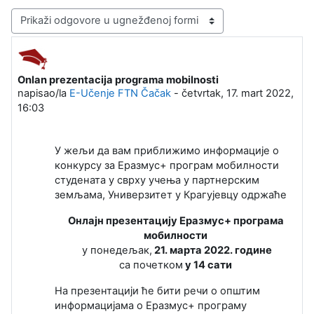
Način prikazivanja
Onlan prezentacija programa mobilnosti
Broj odgovora: 0
napisao/la
E-Učenje FTN Čačak
-
četvrtak, 17. mart 2022,
16:03
У жељи да вам приближимо информације о
конкурсу за Еразмус+ програм мобилности
студената у сврху учења у партнерским
земљама, Универзитет у Крагујевцу одржаће
Онлајн презентацију Еразмус+ програма
мобилности
у понедељак,
21. марта 2022. године
са почетком
у 14 сати
На презентацији ће бити речи о општим
информацијама о Еразмус+ програму