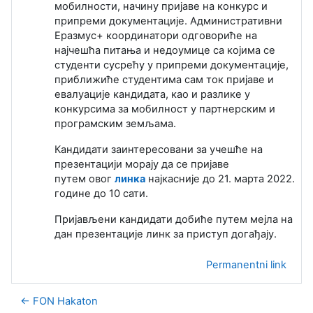
мобилности, начину пријаве на конкурс и
припреми документације. Административни
Еразмус+ координатори одговориће на
најчешћа питања и недоумице са којима се
студенти сусрећу у припреми документације,
приближиће студентима сам ток пријаве и
евалуације кандидата, као и разлике у
конкурсима за мобилност у партнерским и
програмским земљама.
Кандидати заинтересовани за учешће на
презентацији морају да се пријаве
путем овог
линка
најкасније до 21. марта 2022.
године до 10 сати.
Пријављени кандидати добиће путем мејла на
дан презентације линк за приступ догађају.
Permanentni link
← FON Hakaton