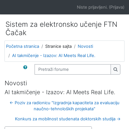
Idi na glavni sadržaj
Niste prijavljeni. (
Prijava
)
Sistem za elektronsko učenje FTN
Čačak
Početna stranica
Stranice sajta
Novosti
AI takmičenje - Izazov: AI Meets Real Life.
Pretraži forume
Pretra
Novosti
AI takmičenje - Izazov: AI Meets Real Life.
← Poziv za radionicu "Izgradnja kapaciteta za evaluaciju
naučno-tehnoloških projekata"
Konkurs za mobilnost studenata doktorskih studija →