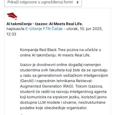
Način prikazivanja
AI takmičenje - Izazov: AI Meets Real Life.
Broj odgovora: 0
napisao/la
E-Učenje FTN Čačak
-
utorak, 10. jun 2025,
12:33
Kompanija Red Black Tree poziva na učešće u
online AI takmičenju: AI meets Real Life.
Izazov je dvodnevni online događaj namenjen
studentima svih fakulteta koji žele da se oprobaju
u radu sa generativnom veštačkom inteligencijom
(GenAI) i naprednim tehnikama Retrieval-
Augmented Generation (RAG). Tokom Izazova,
studenti će raditi na razvoju inteligentnog agenta
koji komunicira na srpskom jeziku, koristeći javno
dostupne LLM modele i stvarne, nestrukturirane
podatke koje obezbeđuje organizator.