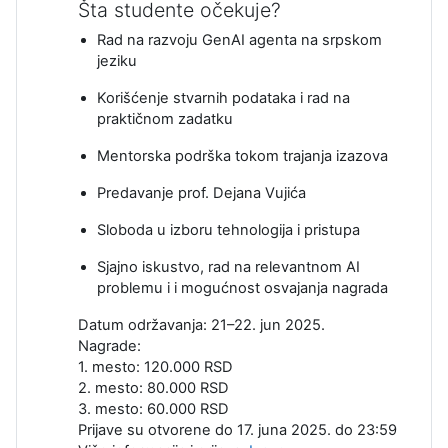
Šta studente očekuje?
Rad na razvoju GenAI agenta na srpskom
jeziku
Korišćenje stvarnih podataka i rad na
praktičnom zadatku
Mentorska podrška tokom trajanja izazova
Predavanje prof. Dejana Vujića
Sloboda u izboru tehnologija i pristupa
Sjajno iskustvo, rad na relevantnom AI
problemu i i mogućnost osvajanja nagrada
Datum održavanja: 21–22. jun 2025.
Nagrade:
1. mesto: 120.000 RSD
2. mesto: 80.000 RSD
3. mesto: 60.000 RSD
Prijave su otvorene do 17. juna 2025. do 23:59