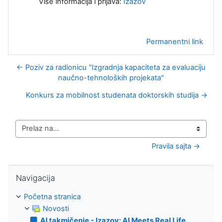
Više informacija i prijava:
Izazov
Permanentni link
← Poziv za radionicu "Izgradnja kapaciteta za evaluaciju
naučno-tehnoloških projekata"
Konkurs za mobilnost studenata doktorskih studija →
Prelaz na...
Pravila sajta →
Preskoči Navigacija
Navigacija
Početna stranica
Novosti
AI takmičenje - Izazov: AI Meets Real Life.