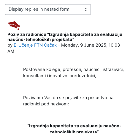
Display mode
Poziv za radionicu "Izgradnja kapaciteta za evaluaciju
Number of replies: 0
naučno-tehnoloških projekata"
by
E-Učenje FTN Čačak
-
Monday, 9 June 2025, 10:03
AM
Poštovane kolege, profesori, naučnici, istraživači,
konsultanti i inovativni preduzetnici,
Pozivamo Vas da se prijavite za prisustvo na
radionici pod nazivom:
"
Izgradnja kapaciteta za evaluaciju naučno-
tehnoloških projekata
”