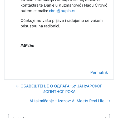
kontaktirajte Danielu Kuzmanović i Nađu Ćirović
putem e-malia:
cirnt@pupin.rs
Očekujemo vaše prijave i radujemo se vašem
prisustvu na radionici.
IMP tim
Permalink
← ОБАВЕШТЕЊЕ O ОДЛАГАЊУ ЈАНУАРСКОГ
ИСПИТНОГ РОКА
AI takmičenje - Izazov: AI Meets Real Life. →