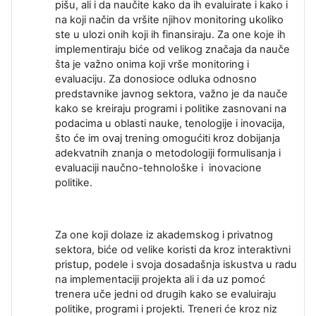
pišu, ali i da naučite kako da ih evaluirate i kako i
na koji način da vršite njihov monitoring ukoliko
ste u ulozi onih koji ih finansiraju. Za one koje ih
implementiraju biće od velikog značaja da nauče
šta je važno onima koji vrše monitoring i
evaluaciju. Za donosioce odluka odnosno
predstavnike javnog sektora, važno je da nauče
kako se kreiraju programi i politike zasnovani na
podacima u oblasti nauke, tenologije i inovacija,
što će im ovaj trening omogućiti kroz dobijanja
adekvatnih znanja o metodologiji formulisanja i
evaluaciji naučno-tehnološke i inovacione
politike.
Za one koji dolaze iz akademskog i privatnog
sektora, biće od velike koristi da kroz interaktivni
pristup, podele i svoja dosadašnja iskustva u radu
na implementaciji projekta ali i da uz pomoć
trenera uče jedni od drugih kako se evaluiraju
politike, programi i projekti. Treneri će kroz niz