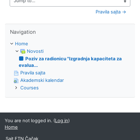
Jump to...
Pravila sajta →
Skip Navigation
Navigation
Home
Novosti
Poziv za radionicu "Izgradnja kapaciteta za
evalua...
Pravila sajta
Akademski kalendar
Courses
You are not logged in. (
Log in
)
Home
Sajt FTN Čačak