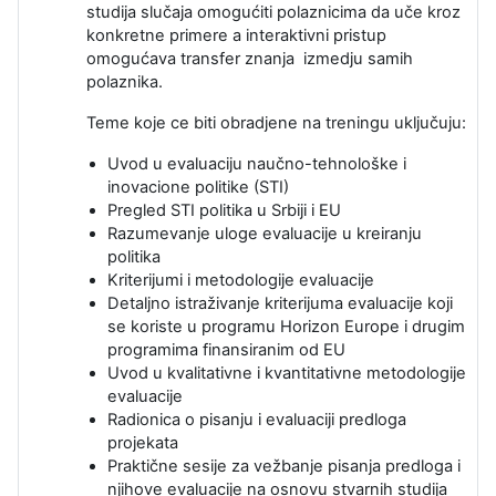
studija slučaja omogućiti polaznicima da uče kroz
konkretne primere a interaktivni pristup
omogućava transfer znanja izmedju samih
polaznika.
Teme koje ce biti obradjene na treningu uključuju:
Uvod u evaluaciju naučno-tehnološke i
inovacione politike (STI)
Pregled STI politika u Srbiji i EU
Razumevanje uloge evaluacije u kreiranju
politika
Kriterijumi i metodologije evaluacije
Detaljno istraživanje kriterijuma evaluacije koji
se koriste u programu Horizon Europe i drugim
programima finansiranim od EU
Uvod u kvalitativne i kvantitativne metodologije
evaluacije
Radionica o pisanju i evaluaciji predloga
projekata
Praktične sesije za vežbanje pisanja predloga i
njihove evaluacije na osnovu stvarnih studija