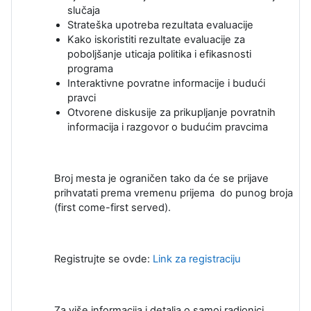
slučaja
Strateška upotreba rezultata evaluacije
Kako iskoristiti rezultate evaluacije za
poboljšanje uticaja politika i efikasnosti
programa
Interaktivne povratne informacije i budući
pravci
Otvorene diskusije za prikupljanje povratnih
informacija i razgovor o budućim pravcima
Broj mesta je ograničen tako da će se prijave
prihvatati prema vremenu prijema do punog broja
(first come-first served).
Registrujte se ovde:
Link za registraciju
Za više informacija i detalja o samoj radionici