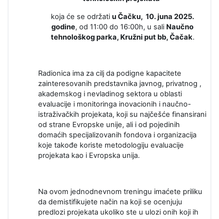
koja će se održati
u Čačku, 10. juna 2025.
godine
, od 11:00 do 16:00h, u sali
Nau
čno
tehnološkog parka
, Kružni put bb, Čačak
.
Radionica ima za cilj da podigne kapacitete
zainteresovanih predstavnika javnog, privatnog ,
akademskog i nevladinog sektora u oblasti
evaluacije i monitoringa inovacionih i naučno-
istraživačkih projekata, koji su najčešće finansirani
od strane Evropske unije, ali i od pojedinih
domaćih specijalizovanih fondova i organizacija
koje takođe koriste metodologiju evaluacije
projekata kao i Evropska unija.
Na ovom jednodnevnom treningu imaćete priliku
da demistifikujete način na koji se ocenjuju
predlozi projekata ukoliko ste u ulozi onih koji ih