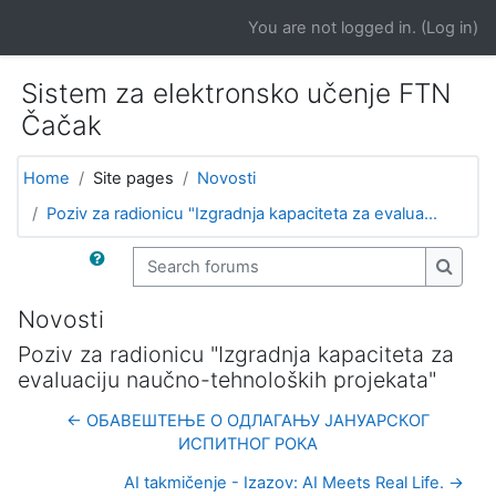
Skip to main content
You are not logged in. (
Log in
)
Sistem za elektronsko učenje FTN
Čačak
Home
Site pages
Novosti
Poziv za radionicu "Izgradnja kapaciteta za evalua...
Search forums
Search
Novosti
Poziv za radionicu "Izgradnja kapaciteta za
evaluaciju naučno-tehnoloških projekata"
← ОБАВЕШТЕЊЕ O ОДЛАГАЊУ ЈАНУАРСКОГ
ИСПИТНОГ РОКА
AI takmičenje - Izazov: AI Meets Real Life. →