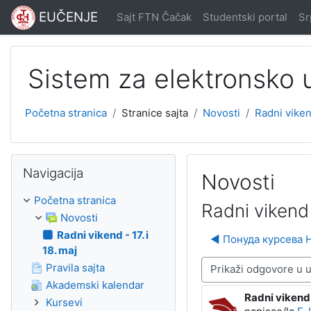
Idi na glavni sadržaj
EUČENJE
Sajt FTN Čačak
Studentski portal
Srp
Sistem za elektronsko
Početna stranica
Stranice sajta
Novosti
Radni vikend
Preskoči Navigacija
Navigacija
Novosti
Početna stranica
Radni vikend 
Novosti
Radni vikend - 17. i
◀︎ Понуда курсева 
18. maj
Pravila sajta
Način prikazivanja
Akademski kalendar
Radni vikend -
Broj odgovora
Kursevi