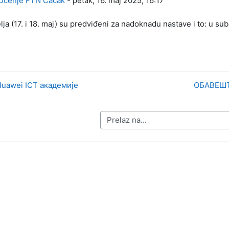
Učenje FTN Čačak
-
petak, 16. maj 2025, 16:17
lja (17. i 18. maj) su predviđeni za nadoknadu nastave i to: u s
Huawei ICT академије
ОБАВЕШТ
Prelaz na...