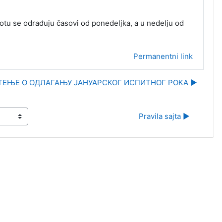
ubotu se odrađuju časovi od ponedeljka, a u nedelju od
Permanentni link
ЕЊЕ O ОДЛАГАЊУ ЈАНУАРСКОГ ИСПИТНОГ РОКА ▶︎
Pravila sajta ▶︎