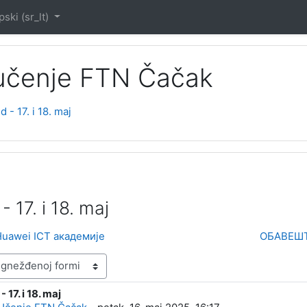
ski ‎(sr_lt)‎
 učenje FTN Čačak
 - 17. i 18. maj
- 17. i 18. maj
Huawei ICT академије
ОБАВЕШТ
 17. i 18. maj
: 0