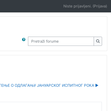
Niste prijavljeni. (
Prijava
)
Pretraži forume
Pretraž
ЕЊЕ O ОДЛАГАЊУ ЈАНУАРСКОГ ИСПИТНОГ РОКА ▶︎