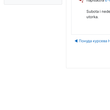
napisao/la
E-
Subota i nede
utorka.
◀︎ Понуда курсева 