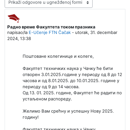
Način prikazivanja
Радно време Факултета током празника
Broj odgovora: 0
napisao/la
E-Učenje FTN Čačak
-
utorak, 31. decembar
2024, 13:38
Поштоване колегинице и колеге,
Факултет техничких наука у Чачку ће бити
отворен 3.01.2025.године у периоду од 8 до 12
часова и од 8.01.2025. до 10.01.2025. године у
периоду од 9 до 14 часова.
Од 13. 01. 2025. године, Факултет ће радити по
устаљеном распореду.
Желимо Вам срећну и успешну Нову 2025.
годину!
Факултет техничких наука у Чачку