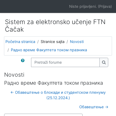
Idi na glavni sadržaj
Niste prijavljeni. (
Prijava
)
Sistem za elektronsko učenje FTN
Čačak
Početna stranica
Stranice sajta
Novosti
Радно време Факултета током празника
Pretraži forume
Pretra
Novosti
Радно време Факултета током празника
← Обавештење о блокади и студентском пленуму
(25.12.2024.)
Обавештење →