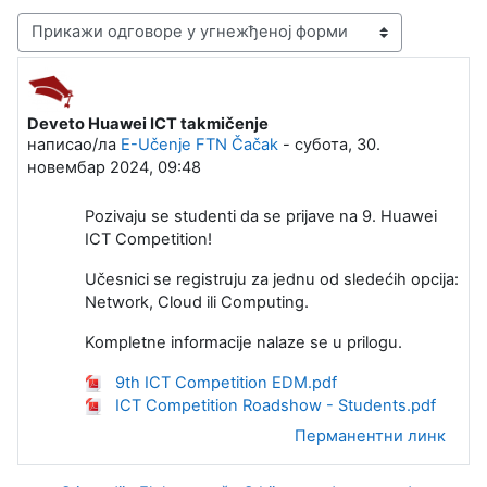
Начин приказивања
Deveto Huawei ICT takmičenje
Број одговора: 0
написао/ла
E-Učenje FTN Čačak
-
субота, 30.
новембар 2024, 09:48
Pozivaju se studenti da se prijave na 9. Huawei
ICT Competition!
Učesnici se registruju za jednu od sledećih opcija:
Network, Cloud ili Computing.
Kompletne informacije nalaze se u prilogu.
9th ICT Competition EDM.pdf
ICT Competition Roadshow - Students.pdf
Перманентни линк