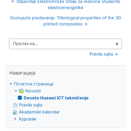
← Stipendije Elektromreže Srbije za redovne studente
elektroenergetike
Gostujuće predavanje: Tribological properties of the 3D
printed composites →
Прелаз на...
Pravila sajta →
Прескочи Навигација
Навигација
Почетна страница
Novosti
Deveto Huawei ICT takmičenje
Pravila sajta
Akademski kalendar
Курсеви