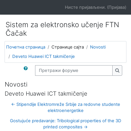
Иди на главни садржај
Нисте пријављени. (
Пријава
)
Sistem za elektronsko učenje FTN
Čačak
Почетна страница
Странице сајта
Novosti
Deveto Huawei ICT takmičenje
Претражи форуме
Претр
Novosti
Deveto Huawei ICT takmičenje
← Stipendije Elektromreže Srbije za redovne studente
elektroenergetike
Gostujuće predavanje: Tribological properties of the 3D
printed composites →