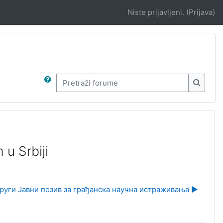
Niste prijavljeni. (
Prijava
)
Pretraži forume
Pretraž
u Srbiji
руги Јавни позив за грађанска научна истраживања ▶︎