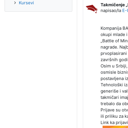
Kursevi
Takmičenje „B
Broj odgovora
napisao/la
E-
Kompanija BAT
okupi mlade i
„Battle of Mi
nagrade. Najb
prvoplasirani
završnih godin
Osim u Srbiji,
osmisle bizni
postavljena i
Tehnološki iz
generiše i va
takmičari ima
trebalo da ob
Prijave su ot
ili priliku za
Link ka prijav