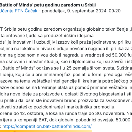
attle of Minds“ petu godinu zaredom u Srbiji
: 0
Učenje FTN Čačak
-
ponedeljak, 9. septembar 2024, 09:20
 Srbija petu godinu zaredom organizuje globalno takmičenje „Ba
 talentovane ljude sa preduzetničkim idejama.
nds” je inovativni i uzbudljiv izazov koji pruža jedinstvenu pril
oljima na lokalnom nivou sleduje novčana nagrada ili prilika za 
 tim na globalnom nivou dobiti nagradu u vrednosti od 50.000 
a osnovnih i master studija, kao i diplomcima koji su završili is
 „Battle of Minds“ održava se i u 25 zemalja širom sveta. Suština
s ideju, koju će u preliminarnoj fazi poslati u formi predloga r
zazova na temu veštačke inteligencije ili kreiranja potrošačkog 
azov odnosi se na kreiranje alata uz pomoć primene veštačke in
lidira nove ideje za proizvode u oblasti životnog blagostanja i s
ju priliku da osmisle inovativni brend proizvoda za svakodnevnu 
uhvati strateško pozicioniranje i marketinšku promociju.
vorene do 12. oktobra, a lokalna runda traje do 30. novembra. N
 karijeru u kompaniji BAT, dok globalni pobednici osvajaju 50.000 
i:
https://competition.bat-battleofminds.com/