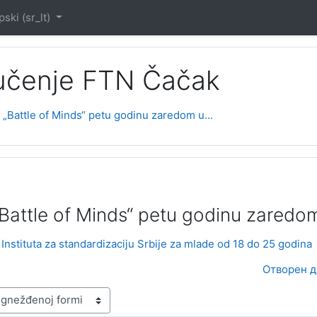
ski ‎(sr_lt)‎
 učenje FTN Čačak
„Battle of Minds“ petu godinu zaredom u...
Battle of Minds“ petu godinu zaredom 
Instituta za standardizaciju Srbije za mlade od 18 do 25 godina
Отворен д