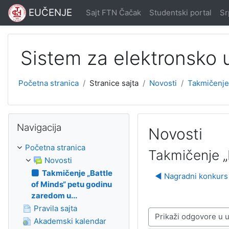
Idi na glavni sadržaj
EUČENJE
Sajt FTN Čačak
Studentski portal
Srp
Sistem za elektronsko
Početna stranica
Stranice sajta
Novosti
Takmičenje 
Preskoči Navigacija
Navigacija
Novosti
Početna stranica
Takmičenje „
Novosti
Takmičenje „Battle
◀︎ Nagradni konkurs 
of Minds“ petu godinu
zaredom u...
Pravila sajta
Način prikazivanja
Akademski kalendar