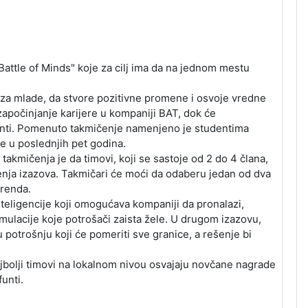
ttle of Minds" koje za cilj ima da na jednom mestu
iku za mlade, da stvore pozitivne promene i osvoje vredne
započinjanje karijere u kompaniji BAT, dok će
funti. Pomenuto takmičenje namenjeno je studentima
te u poslednjih pet godina.
 takmičenja je da timovi, koji se sastoje od 2 do 4 člana,
ešenja izazova. Takmičari će moći da odaberu jedan od dva
brenda.
teligencije koji omogućava kompaniji da pronalazi,
timulacije koje potrošači zaista žele. U drugom izazovu,
potrošnju koji će pomeriti sve granice, a rešenje bi
ajbolji timovi na lokalnom nivou osvajaju novčane nagrade
funti.