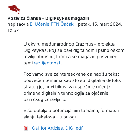
Poziv za članke - DigiPsyRes magazin
Broj odgovora: 0
napisao/la
E-Učenje FTN Čačak
-
petak, 15. mart 2024,
12:57
U okviru međunarodnog Erazmus+ projekta
DigiPsyRes, koji se bavi digitalnom i psihološkom
rezilijentnošću, formira se magazin posvećen
temi
rezilijentnosti
.
Pozivamo sve zainteresovane da napišu tekst
posvećen temama kao što su: digitalne detoks
strategije, novi trikovi za uspešnije učenje,
primena digitalnih tehnologija za ojačanje
psihičkog zdravlja itd.
Više detalja o potencijalnim temama, formatu i
slanju tekstova - u prilogu.
Call for Articles, DIGI.pdf