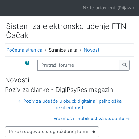
Idi na glavni sadržaj
Niste prijavljeni. (
Prijava
)
Sistem za elektronsko učenje FTN
Čačak
Početna stranica
Stranice sajta
Novosti
Pretraži forume
Pretra
Novosti
Poziv za članke - DigiPsyRes magazin
← Poziv za učešće u obuci: digitalna i psihološka
rezilijentnost
Erazmus+ mobilnost za studente →
Način prikazivanja