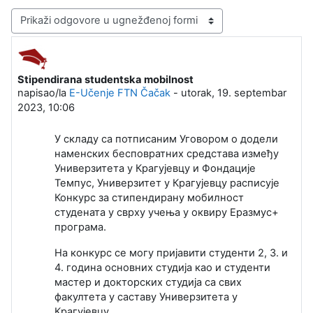
Način prikazivanja
Stipendirana studentska mobilnost
Broj odgovora: 0
napisao/la
E-Učenje FTN Čačak
-
utorak, 19. septembar
2023, 10:06
У складу са потписаним Уговором о додели
наменских бесповратних средстава између
Универзитета у Крагујевцу и Фондације
Темпус, Универзитет у Крагујевцу расписује
Конкурс за стипендирану мобилност
студената у сврху учења у оквиру Еразмус+
програма.
На конкурс се могу пријавити студенти 2, 3. и
4. година основних студија као и студенти
мастер и докторских студија са свих
факултета у саставу Универзитета у
Крагујевцу.