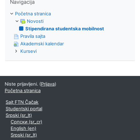
Navigacija
Početna stranica
Novosti
Stipendirana studentska mobilnost
Pravila sajta
Akademski kalendar
Kursevi
Niste prijavljeni. (
Prijava
)
Početna stranica
Sajt FTN Čačak
Studentski portal
Srpski ‎(sr_lt)‎
Српски ‎(sr_cr)‎
English ‎(en)‎
Srpski ‎(sr_lt)‎