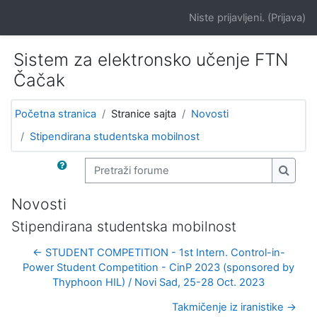
Idi na glavni sadržaj
Niste prijavljeni. (
Prijava
)
Sistem za elektronsko učenje FTN
Čačak
Početna stranica
Stranice sajta
Novosti
Stipendirana studentska mobilnost
Pretraži forume
Pretra
Novosti
Stipendirana studentska mobilnost
← STUDENT COMPETITION - 1st Intern. Control-in-
Power Student Competition - CinP 2023 (sponsored by
Thyphoon HIL) / Novi Sad, 25-28 Oct. 2023
Takmičenje iz iranistike →