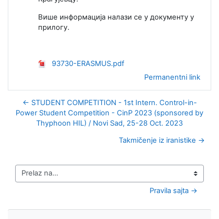
Више информација налази се у документу у
прилогу.
93730-ERASMUS.pdf
Permanentni link
← STUDENT COMPETITION - 1st Intern. Control-in-
Power Student Competition - CinP 2023 (sponsored by
Thyphoon HIL) / Novi Sad, 25-28 Oct. 2023
Takmičenje iz iranistike →
Prelaz na...
Pravila sajta →
Preskoči Navigacija