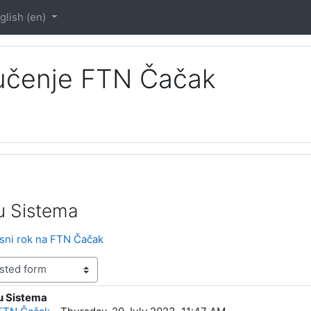
glish ‎(en)‎
 učenje FTN Čačak
du Sistema
sni rok na FTN Čačak
du Sistema
lies: 0