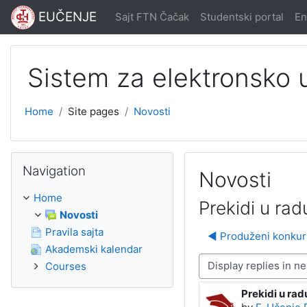
Skip to main content
EUČENJE
Sajt FTN Čačak
Studentski portal
En
Sistem za elektronsko
Home
Site pages
Novosti
Skip Navigation
Navigation
Novosti
Home
Prekidi u ra
Novosti
Pravila sajta
◀︎ Produženi konkur
Akademski kalendar
Display mode
Courses
Prekidi u ra
Number of rep