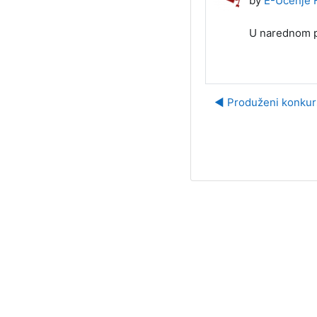
by
E-Učenje 
U narednom p
◀︎ Produženi konkur