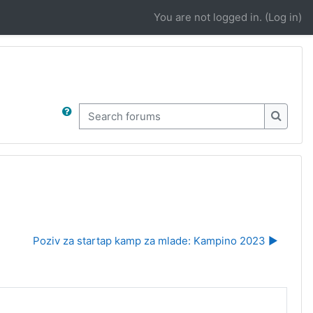
You are not logged in. (
Log in
)
Search forums
Search
Poziv za startap kamp za mlade: Kampino 2023 ▶︎