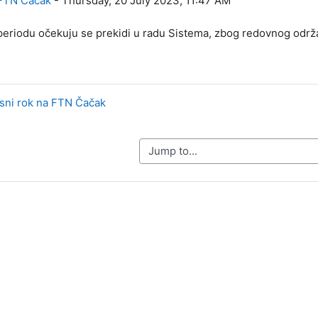
FTN Čačak
-
Thursday, 20 July 2023, 11:47 AM
eriodu očekuju se prekidi u radu Sistema, zbog redovnog održ
sni rok na FTN Čačak
Jump to...