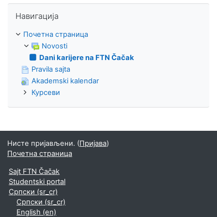
Прескочи Навигација
Навигација
Почетна страница
Novosti
Dani karijere na FTN Čačak
Pravila sajta
Akademski kalendar
Курсеви
Нисте пријављени. (
Пријава
)
Почетна страница
Sajt FTN Čačak
Studentski portal
Српски ‎(sr_cr)‎
Српски ‎(sr_cr)‎
English ‎(en)‎