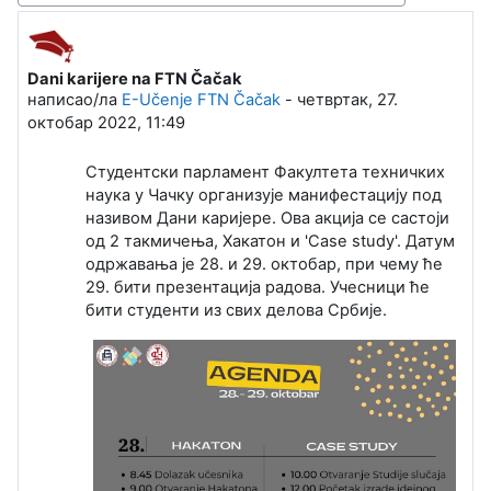
Dani karijere na FTN Čačak
Број одговора: 0
написао/ла
E-Učenje FTN Čačak
-
четвртак, 27.
октобар 2022, 11:49
Студентски парламент Факултета техничких
наука у Чачку организује манифестацију под
називом Дани каријере. Ова акција се састоји
од 2 такмичења, Хакатон и 'Case study'. Датум
одржавања је 28. и 29. октобар, при чему ће
29. бити презентација радова. Учесници ће
бити студенти из свих делова Србије.