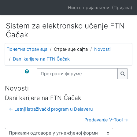
Иди на главни садржај
Нисте пријављени. (
Пријава
)
Sistem za elektronsko učenje FTN
Čačak
Почетна страница
Странице сајта
Novosti
Dani karijere na FTN Čačak
Претражи форуме
Претр
Novosti
Dani karijere na FTN Čačak
← Letnji istraživački program u Delaveru
Predavanje V-Tool →
Начин приказивања