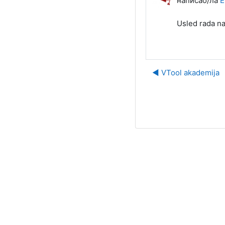
написао/ла
E
Usled rada na
◀︎ VTool akademija