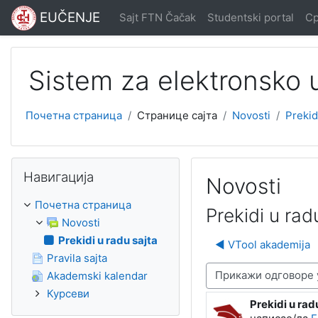
Иди на главни садржај
EUČENJE
Sajt FTN Čačak
Studentski portal
Ср
Sistem za elektronsko
Почетна страница
Странице сајта
Novosti
Prekid
Прескочи Навигација
Навигација
Novosti
Почетна страница
Prekidi u rad
Novosti
Prekidi u radu sajta
◀︎ VTool akademija
Pravila sajta
Начин приказивања
Akademski kalendar
Курсеви
Prekidi u rad
Број одговор