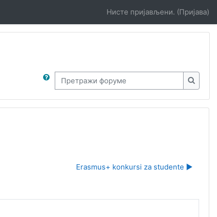
Нисте пријављени. (
Пријава
)
Претражи форуме
Претра
Erasmus+ konkursi za studente ▶︎