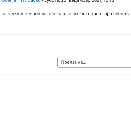
-Učenje FTN Čačak
-
субота, 25. децембар 2021, 16:16
 serverskim resursima, očekuju se prekidi u radu sajta tokom v
Прелаз на...