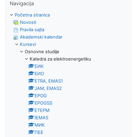
Navigacija
Početna stranica
Novosti
Pravila sajta
Akademski kalendar
Kursevi
Osnovne studije
Katedra za elektroenergetiku
ЕИК
ЕИО
ETRA, EMAS1
JAM, EMAS2
EPOG
EPOGSS
ЕТЕРМ
IEMAS
МИК
ПЕЕ