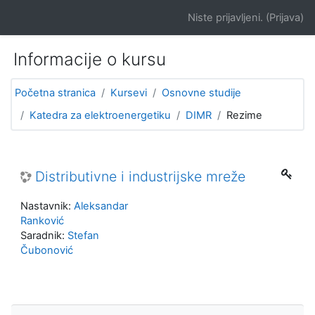
Idi na glavni sadržaj
Niste prijavljeni. (
Prijava
)
Informacije o kursu
Početna stranica
Kursevi
Osnovne studije
Katedra za elektroenergetiku
DIMR
Rezime
Distributivne i industrijske mreže
Nastavnik:
Aleksandar
Ranković
Saradnik:
Stefan
Čubonović
Preskoči Navigacija