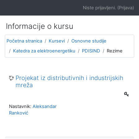
Idi na glavni sadržaj
Niste prijavljeni. (
Prijava
)
Informacije o kursu
Početna stranica
Kursevi
Osnovne studije
Katedra za elektroenergetiku
PDISIND
Rezime
Projekat iz distributivnih i industrijskih
mreža
Nastavnik:
Aleksandar
Ranković