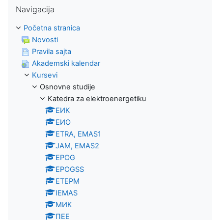
Preskoči Navigacija
Navigacija
Početna stranica
Novosti
Pravila sajta
Akademski kalendar
Kursevi
Osnovne studije
Katedra za elektroenergetiku
ЕИК
ЕИО
ETRA, EMAS1
JAM, EMAS2
EPOG
EPOGSS
ЕТЕРМ
IEMAS
МИК
ПЕЕ