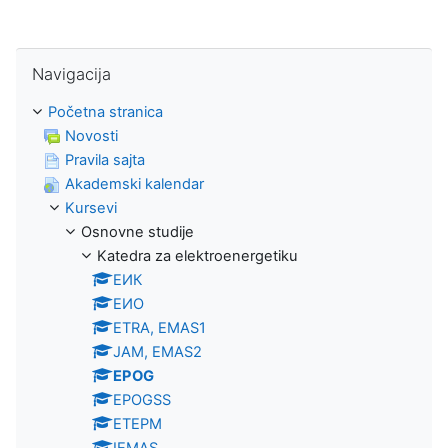
Preskoči Navigacija
Navigacija
Početna stranica
Novosti
Pravila sajta
Akademski kalendar
Kursevi
Osnovne studije
Katedra za elektroenergetiku
ЕИК
ЕИО
ETRA, EMAS1
JAM, EMAS2
EPOG
EPOGSS
ЕТЕРМ