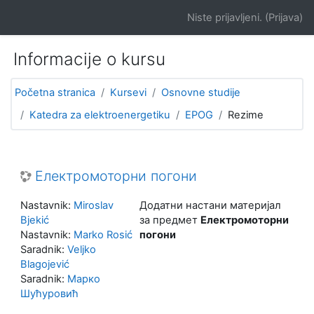
Idi na glavni sadržaj
Niste prijavljeni. (
Prijava
)
Informacije o kursu
Početna stranica
Kursevi
Osnovne studije
Katedra za elektroenergetiku
EPOG
Rezime
Електромоторни погони
Nastavnik:
Miroslav
Додатни настани материјал
Bjekić
за предмет
Електромоторни
Nastavnik:
Marko Rosić
погони
Saradnik:
Veljko
Blagojević
Saradnik:
Марко
Шућуровић