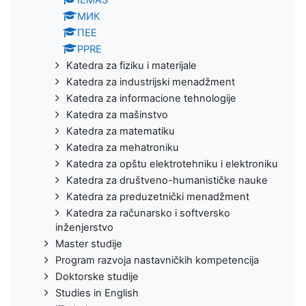
IEMAS
МИК
ПЕЕ
PPRE
Katedra za fiziku i materijale
Katedra za industrijski menadžment
Katedra za informacione tehnologije
Katedra za mašinstvo
Katedra za matematiku
Katedra za mehatroniku
Katedra za opštu elektrotehniku i elektroniku
Katedra za društveno-humanističke nauke
Katedra za preduzetnički menadžment
Katedra za računarsko i softversko
inženjerstvo
Master studije
Program razvoja nastavničkih kompetencija
Doktorske studije
Studies in English