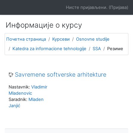
Иди на главни садржај
Нисте пријављени. (
Пријава
)
Информације о курсу
Почетна страница
Курсеви
Osnovne studije
Katedra za informacione tehnologije
SSA
Резиме
Savremene softverske arhitekture
Nastavnik:
Vladimir
Mladenovic
Saradnik:
Mladen
Janjić
Прескочи Навигација