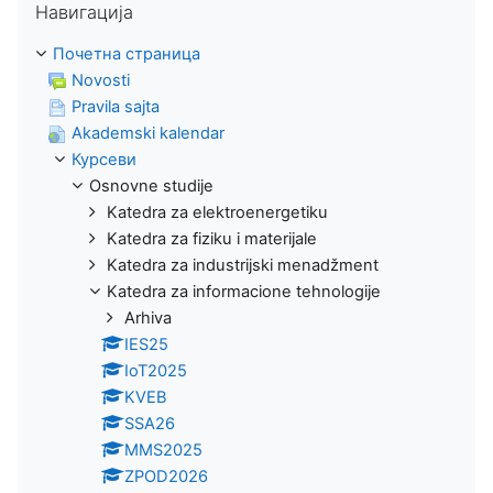
Навигација
Почетна страница
Novosti
Pravila sajta
Akademski kalendar
Курсеви
Osnovne studije
Katedra za elektroenergetiku
Katedra za fiziku i materijale
Katedra za industrijski menadžment
Katedra za informacione tehnologije
Arhiva
IES25
IoT2025
KVEB
SSA26
MMS2025
ZPOD2026