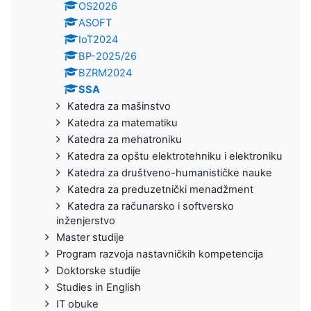
OS2026
ASOFT
IoT2024
BP-2025/26
BZRM2024
SSA
Katedra za mašinstvo
Katedra za matematiku
Katedra za mehatroniku
Katedra za opštu elektrotehniku i elektroniku
Katedra za društveno-humanističke nauke
Katedra za preduzetnički menadžment
Katedra za računarsko i softversko
inženjerstvo
Master studije
Program razvoja nastavničkih kompetencija
Doktorske studije
Studies in English
IT obuke