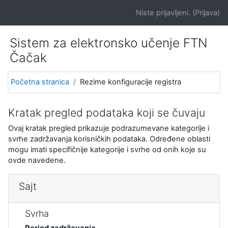
Idi na glavni sadržaj
Niste prijavljeni. (
Prijava
)
Sistem za elektronsko učenje FTN
Čačak
Početna stranica
Rezime konfiguracije registra
Kratak pregled podataka koji se čuvaju
Ovaj kratak pregled prikazuje podrazumevane kategorije i
svrhe zadržavanja korisničkih podataka. Određene oblasti
mogu imati specifičnije kategorije i svrhe od onih koje su
ovde navedene.
Sajt
Svrha
Period zadržavanja