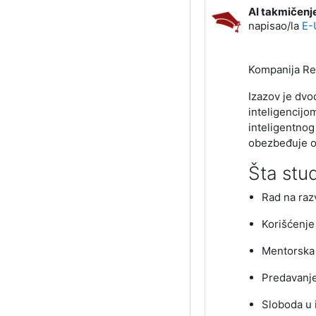
AI takmičenje
Broj odgovora
napisao/la
E-
Kompanija Red
Izazov je dvo
inteligencijo
inteligentnog
obezbeđuje o
Šta stu
Rad na raz
Korišćenje
Mentorska 
Predavanje
Sloboda u i