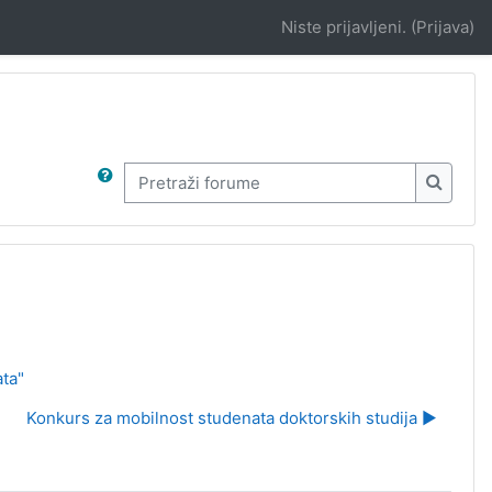
Niste prijavljeni. (
Prijava
)
Pretraži forume
Pretraž
ata"
Konkurs za mobilnost studenata doktorskih studija ▶︎