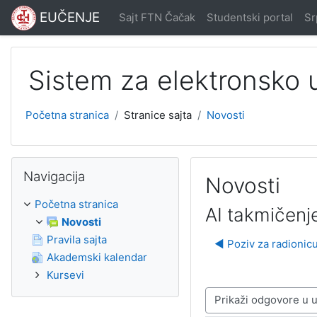
Idi na glavni sadržaj
EUČENJE
Sajt FTN Čačak
Studentski portal
Srp
Sistem za elektronsko
Početna stranica
Stranice sajta
Novosti
Preskoči Navigacija
Navigacija
Novosti
Početna stranica
AI takmičenje
Novosti
Pravila sajta
◀︎ Poziv za radionic
Akademski kalendar
Kursevi
Način prikazivanja