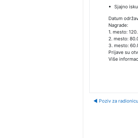
Sjajno isk
Datum održava
Nagrade:
1. mesto: 12
2. mesto: 80
3. mesto: 60
Prijave su ot
Više informaci
◀︎ Poziv za radionic