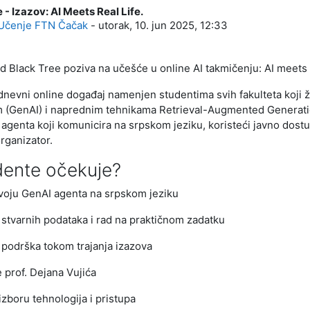
 - Izazov: AI Meets Real Life.
: 0
Učenje FTN Čačak
-
utorak, 10. jun 2025, 12:33
 Black Tree poziva na učešće u online AI takmičenju: AI meets 
dnevni online događaj namenjen studentima svih fakulteta koji
m (GenAI) i naprednim tehnikama Retrieval-Augmented Generatio
 agenta koji komunicira na srpskom jeziku, koristeći javno dos
rganizator.
dente očekuje?
voju GenAI agenta na srpskom jeziku
 stvarnih podataka i rad na praktičnom zadatku
podrška tokom trajanja izazova
 prof. Dejana Vujića
zboru tehnologija i pristupa