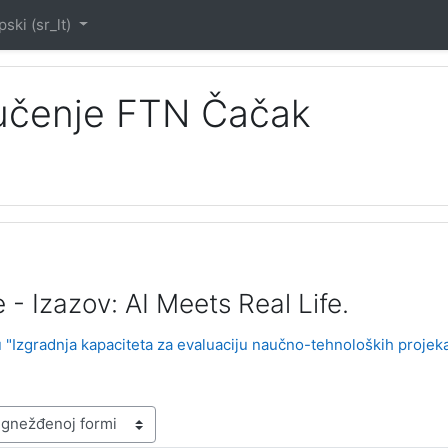
ski ‎(sr_lt)‎
 učenje FTN Čačak
 - Izazov: AI Meets Real Life.
u "Izgradnja kapaciteta za evaluaciju naučno-tehnoloških projek