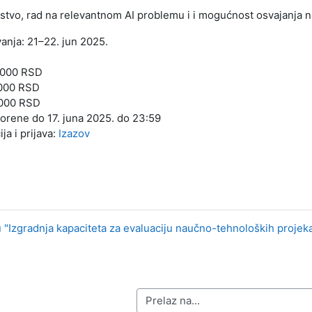
ustvo, rad na relevantnom AI problemu i i mogućnost osvajanja 
nja: 21–22. jun 2025.
0.000 RSD
.000 RSD
.000 RSD
vorene do 17. juna 2025. do 23:59
ja i prijava:
Izazov
u "Izgradnja kapaciteta za evaluaciju naučno-tehnoloških projek
Prelaz na...