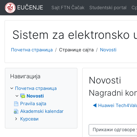
Иди на главни садржај
EUČENJE
Sajt FTN Čačak
Studentski portal
Ср
Sistem za elektronsko
Почетна страница
Странице сајта
Novosti
Прескочи Навигација
Навигација
Novosti
Почетна страница
Nagradni kon
Novosti
Pravila sajta
◀︎ Huawei Tech4Valu
Akademski kalendar
Курсеви
Начин приказивања