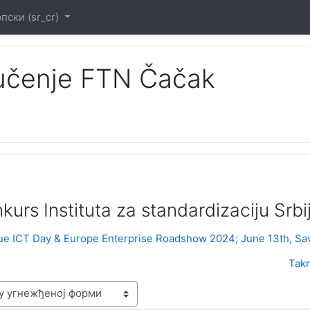
пски ‎(sr_cr)‎
 učenje FTN Čačak
kurs Instituta za standardizaciju Srb
e ICT Day & Europe Enterprise Roadshow 2024; June 13th, Sav
Takm