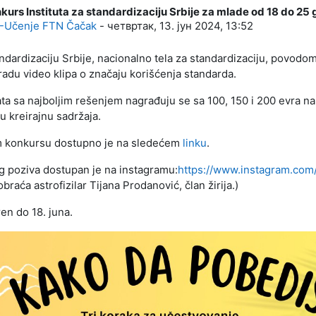
urs Instituta za standardizaciju Srbije za mlade od 18 do 25
а: 0
-Učenje FTN Čačak
-
четвртак, 13. јун 2024, 13:52
tandardizaciju Srbije, nacionalno tela za standardizaciju, povodo
radu video klipa o značaju korišćenja standarda.
ta sa najboljim rešenjem nagrađuju se sa 100, 150 i 200 evra na
u kreirajnu sadržaja.
 konkursu dostupno je na sledećem
linku
.
g poziva dostupan je na instagramu:
https://www.instagram.com
braća astrofizilar Tijana Prodanović, član žirija.)
en do 18. juna.