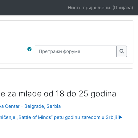
Нисте пријављени. (
Пријава
)
Претражи форуме
Претра
ije za mlade od 18 do 25 godina
a Centar - Belgrade, Serbia
ičenje „Battle of Minds“ petu godinu zaredom u Srbiji ▶︎