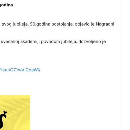
 godina
m svog jubileja, 90.godina postojanja, objavio je Nagradni
 svečanoj akademiji povodom jubileja. dozvoljeno je
/reel/C71wViCoeWl/