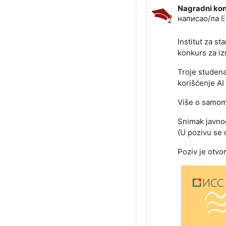
Nagradni konk
Број одговор
написао/ла
E
Institut za s
konkurs za iz
Troje studena
korišćenje AI 
Više o samom
Snimak javno
(U pozivu se o
Poziv je otvor